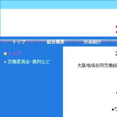
トップ
組合概要
分会紹介
トップ
労働委員会･裁判など
大阪地域合同労働
●